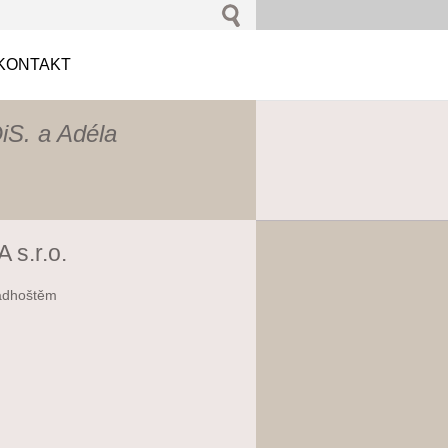
KONTAKT
iS. a Adéla
 s.r.o.
adhoštěm