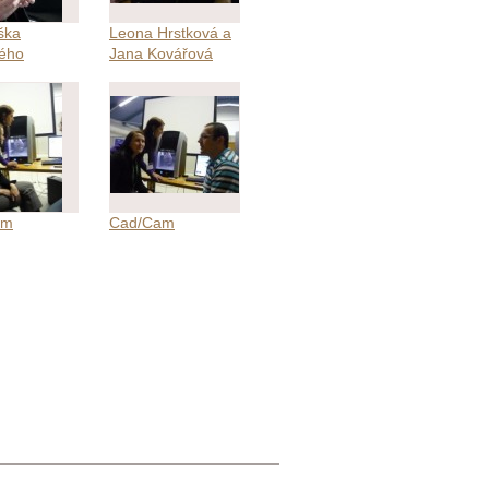
ška
Leona Hrstková a
vého
Jana Kovářová
ání
am
Cad/Cam