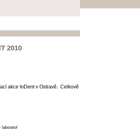
T 2010
vací akce InDent v Ostravě. Celkově
 laboratoř