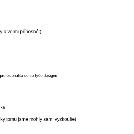
ylo velmi přínosné:)
profesionalita co se týče designu
zka
díky tomu jsme mohly sami vyzkoušet