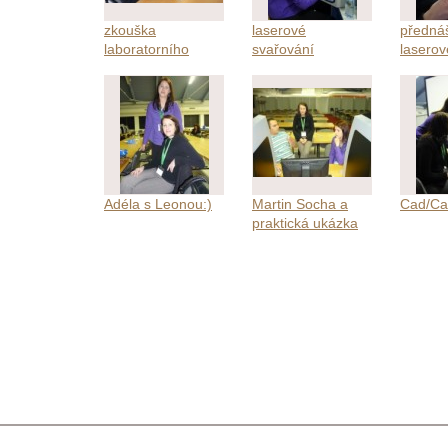
zkouška
laserové
předná
laboratorního
svařování
lasero
mikroskopu
svařov
Adéla s Leonou:)
Martin Socha a
Cad/C
praktická ukázka
Cad/Cam