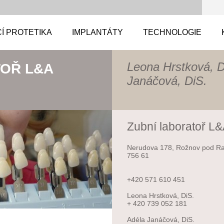
Í PROTETIKA
IMPLANTÁTY
TECHNOLOGIE
Leona Hrstková, D
TOŘ L&A
Janáčová, DiS.
Zubní laboratoř L&A
Nerudova 178, Rožnov pod R
756 61
+420 571 610 451
Leona Hrstková, DiS.
+ 420 739 052 181
Adéla Janáčová, DiS.