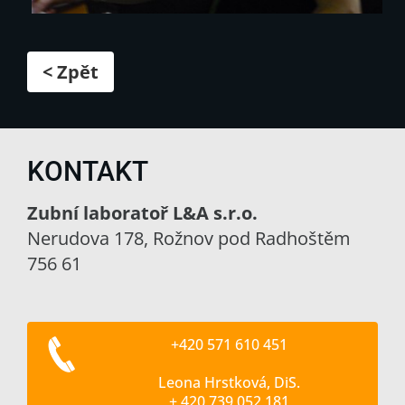
< Zpět
KONTAKT
Zubní laboratoř L&A s.r.o.
Nerudova 178, Rožnov pod Radhoštěm
756 61
+420 571 610 451
Leona Hrstková, DiS.
+ 420 739 052 181