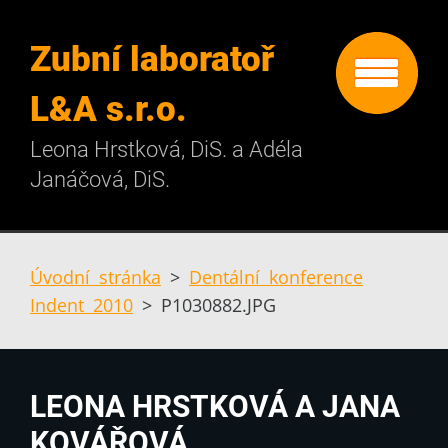
Zubní laboratoř
L&A s.r.o.
Leona Hrstková, DiS. a Adéla
Janáčová, DiS.
Úvodní stránka
>
Dentální konference
Indent 2010
>
P1030882.JPG
LEONA HRSTKOVÁ A JANA
KOVÁŘOVÁ